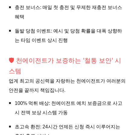
충전 보너스: 매일 첫 충전 및 무제한 재충전 보너스
혜택
돌발 당첨 이벤트: 예시 및 당첨 확률을 대폭 상향하
는 타임 이벤트 상시 진행
🛡️ 천에이전트가 보증하는 '철통 보안' 시
스템
업계 최고의 공신력을 자랑하는 천에이전트가 여러분의
안전을 끝까지 책임집니다.
100% 먹튀 배상: 천에이전트 예치 보증금으로 사고
시 전액 보상 시스템 가동
초고속 환전: 24시간 언제든 신청 즉시 이루어지는