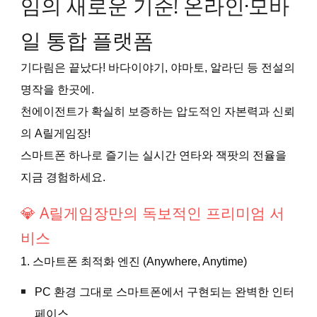
임의 새로운 기준! 온라인·모바
일 통합 플랫폼
기다림은 끝났다! 바다이야기, 야마토, 알라딘 등 전설의
명작을 한곳에.
천에이전트가 확실히 보증하는 압도적인 자본력과 신뢰
의 A릴게임장!
스마트폰 하나로 즐기는 실시간 연타와 잭팟의 전율을
지금 경험하세요.
💎 A릴게임장만의 독보적인 프리미엄 서
비스
1. 스마트폰 최적화 엔진 (Anywhere, Anytime)
PC 환경 그대로 스마트폰에서 구현되는 완벽한 인터
페이스