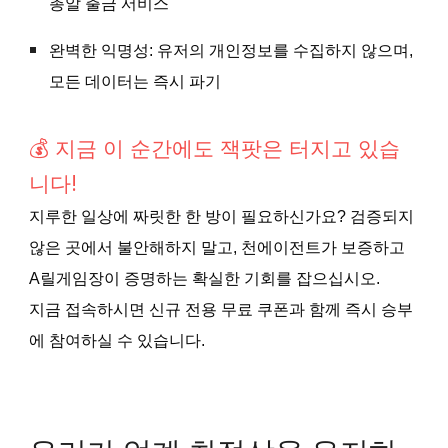
총알 출금 서비스
완벽한 익명성: 유저의 개인정보를 수집하지 않으며,
모든 데이터는 즉시 파기
💰 지금 이 순간에도 잭팟은 터지고 있습
니다!
지루한 일상에 짜릿한 한 방이 필요하신가요? 검증되지
않은 곳에서 불안해하지 말고, 천에이전트가 보증하고
A릴게임장이 증명하는 확실한 기회를 잡으십시오.
지금 접속하시면 신규 전용 무료 쿠폰과 함께 즉시 승부
에 참여하실 수 있습니다.