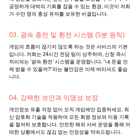
공정하게 대박의 기회를 잡을 수 있는 환경, 이것이 저희
가 수만 명의 충성 유저를 보유한 비결입니다.
03. 광속 충전 및 환전 시스템 (5분 원칙)
게임의 흐름이 끊기지 않도록 하는 것은 서비스의 기본
입니다. 저희는 24시간 전담 팀이 상주하며, 신청 즉시
처리되는 '광속 환전' 시스템을 운영합니다. "내 돈을 언
제 받을 수 있을까?"라는 불안감은 이제 버리셔도 좋습
니다.
04. 강력한 보안과 익명성 보장
개인정보 유출 걱정 없이 오직 게임에만 집중하세요. 최
신 암호화 기술을 적용하여 모든 회원 정보와 이용 기록
을 철저히 보호합니다. 안전한 해외 서버 운영을 통해 어
떠한 상황에서도 끊김 없는 안정성을 약속드립니다.