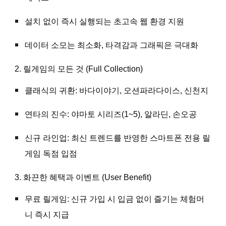
설치 없이 즉시 실행되는 초고속 웹 환경 지원
데이터 소모는 최소화, 타격감과 그래픽은 극대화
2. 릴게임의 모든 것 (Full Collection)
클래식의 귀환: 바다이야기, 오션파라다이스, 신천지
연타의 진수: 야마토 시리즈(1~5), 알라딘, 손오공
신규 라인업: 최신 트렌드를 반영한 스마트폰 전용 릴
게임 독점 입점
3. 화끈한 혜택과 이벤트 (User Benefit)
무료 릴게임: 신규 가입 시 입금 없이 즐기는 체험머
니 즉시 지급