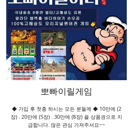
뽀빠이릴게임
◆ 가입 후 첫충 하시는 모든 분들께 ◆ 10만에 (2
장) . 20만에 (5장) . 30만에 (8장) 을 상품권으로 지
급합니다. 많은 관심 가져주셔요~~