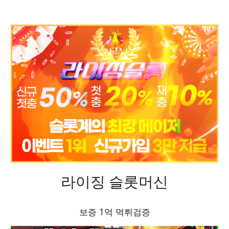
라이징 슬롯머신
보증 1억 먹튀검증