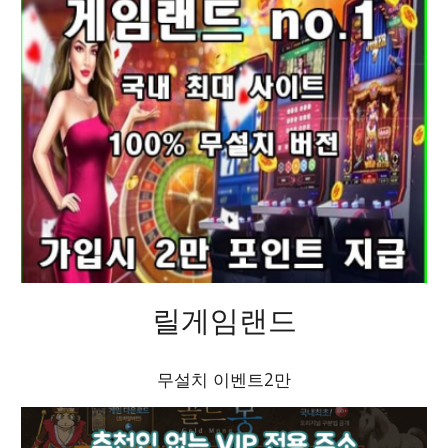
릴게임랜드
무설치 이벤트2만