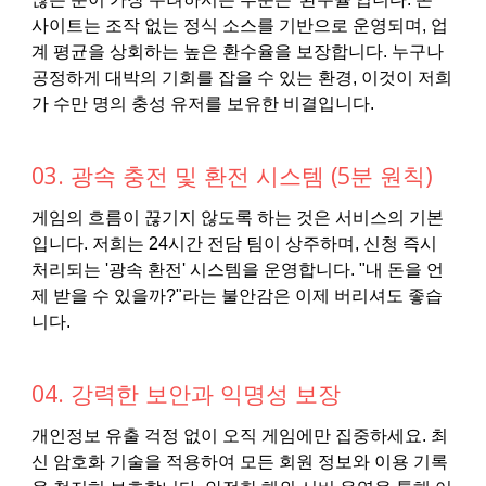
사이트는 조작 없는 정식 소스를 기반으로 운영되며, 업
계 평균을 상회하는 높은 환수율을 보장합니다. 누구나
공정하게 대박의 기회를 잡을 수 있는 환경, 이것이 저희
가 수만 명의 충성 유저를 보유한 비결입니다.
03. 광속 충전 및 환전 시스템 (5분 원칙)
게임의 흐름이 끊기지 않도록 하는 것은 서비스의 기본
입니다. 저희는 24시간 전담 팀이 상주하며, 신청 즉시
처리되는 '광속 환전' 시스템을 운영합니다. "내 돈을 언
제 받을 수 있을까?"라는 불안감은 이제 버리셔도 좋습
니다.
04. 강력한 보안과 익명성 보장
개인정보 유출 걱정 없이 오직 게임에만 집중하세요. 최
신 암호화 기술을 적용하여 모든 회원 정보와 이용 기록