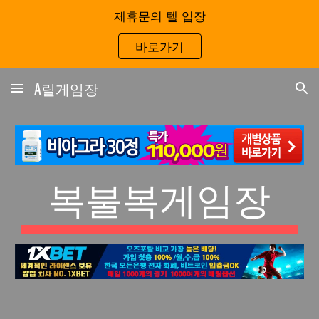
제휴문의 텔 입장
Skip to main content
Skip to navigation
바로가기
A릴게임장
복불복게임장