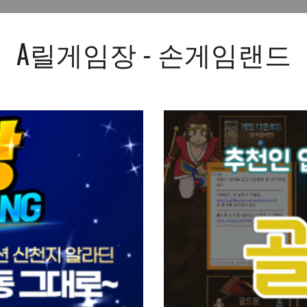
A릴게임장 -
손게임랜드