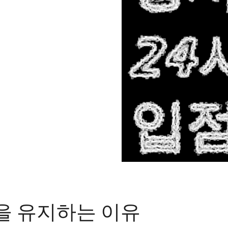
을 유지하는 이유