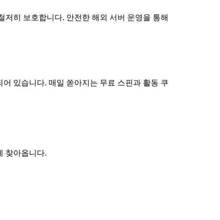
철저히 보호합니다. 안전한 해외 서버 운영을 통해
어 있습니다. 매일 쏟아지는 무료 스핀과 활동 쿠
게 찾아옵니다.