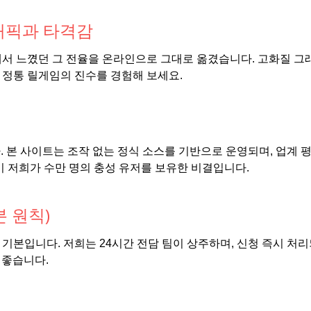
그래픽과 타격감
에서 느꼈던 그 전율을 온라인으로 그대로 옮겼습니다. 고화질 
 정통 릴게임의 진수를 경험해 보세요.
. 본 사이트는 조작 없는 정식 소스를 기반으로 운영되며, 업계
이 저희가 수만 명의 충성 유저를 보유한 비결입니다.
분 원칙)
본입니다. 저희는 24시간 전담 팀이 상주하며, 신청 즉시 처리되
 좋습니다.