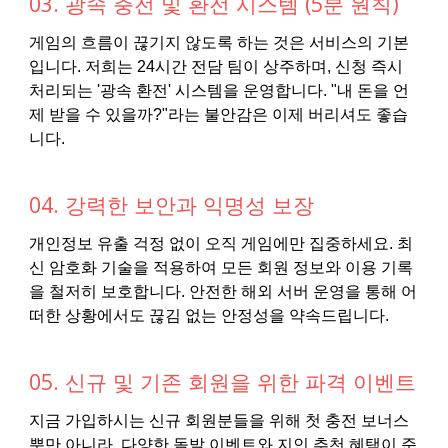
03. 광속 충전 및 환전 시스템 (5분 원칙)
게임의 흐름이 끊기지 않도록 하는 것은 서비스의 기본
입니다. 저희는 24시간 전담 팀이 상주하며, 신청 즉시
처리되는 '광속 환전' 시스템을 운영합니다. "내 돈을 언
제 받을 수 있을까?"라는 불안감은 이제 버리셔도 좋습
니다.
04. 강력한 보안과 익명성 보장
개인정보 유출 걱정 없이 오직 게임에만 집중하세요. 최
신 암호화 기술을 적용하여 모든 회원 정보와 이용 기록
을 철저히 보호합니다. 안전한 해외 서버 운영을 통해 어
떠한 상황에서도 끊김 없는 안정성을 약속드립니다.
05. 신규 및 기존 회원을 위한 파격 이벤트
지금 가입하시는 신규 회원분들을 위해 첫 충전 보너스
뿐만 아니라, 다양한 돌발 이벤트와 지인 추천 혜택이 준