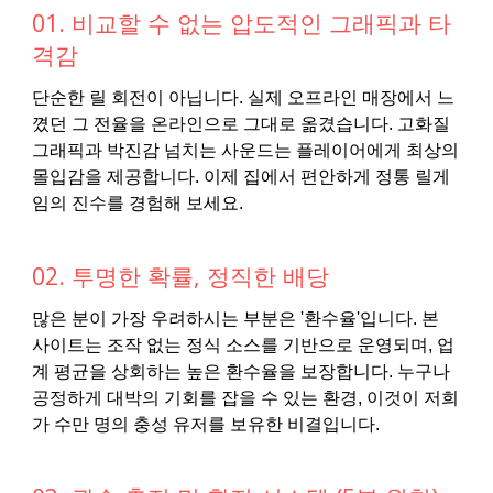
01. 비교할 수 없는 압도적인 그래픽과 타
격감
단순한 릴 회전이 아닙니다. 실제 오프라인 매장에서 느
꼈던 그 전율을 온라인으로 그대로 옮겼습니다. 고화질
그래픽과 박진감 넘치는 사운드는 플레이어에게 최상의
몰입감을 제공합니다. 이제 집에서 편안하게 정통 릴게
임의 진수를 경험해 보세요.
02. 투명한 확률, 정직한 배당
많은 분이 가장 우려하시는 부분은 '환수율'입니다. 본
사이트는 조작 없는 정식 소스를 기반으로 운영되며, 업
계 평균을 상회하는 높은 환수율을 보장합니다. 누구나
공정하게 대박의 기회를 잡을 수 있는 환경, 이것이 저희
가 수만 명의 충성 유저를 보유한 비결입니다.